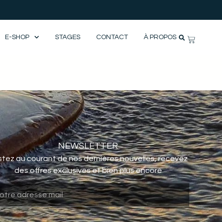
E-SHOP
STAGES
CONTACT
À PROPOS
NEWSLETTER
tez au courant de nos dernières nouvelles, recevez
des offres exclusives et bien plus encore