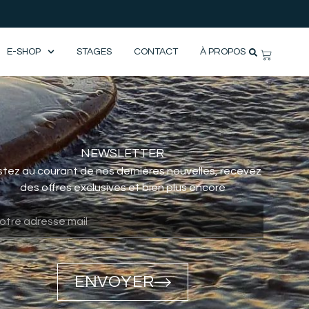
E-SHOP
STAGES
CONTACT
À PROPOS
NEWSLETTER
tez au courant de nos dernières nouvelles, recevez
des offres exclusives et bien plus encore
ENVOYER